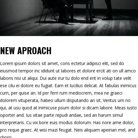
NEW APROACH
Lorem ipsum dolors sit amet, cons ectetur adipisci elit, sed do
eiusmod tempor inc ididunt ut labores et dolore ercit ati on ull amco
laboris nisi ut aliqui. Dui aute irur tu dolo end erit in volup tate velit
ese cilu ei dolore eu fugiat. Eam et lucilius delicat. At fabulas inimicus
cum, per quise an. Id per ferri rum mediocrem, mea ne graeci
dolorem vituperata, habeo ullum disputando an sit. Veritus um no
qui, at usu quod at inimicuse psum dolor si dicam labore. Meas iusto
oporter and. Ius vitae parte repudi andae, sed an harum simul
interpretaris. Cu vix bore euis modus dolorum. Has nore ame dolor,
pro reque graec. At wisi mazi feugat. Neis aliquam apeirian mel, and
choro.